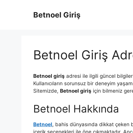
İçeriğe
atla
Betnoel Giriş
Betnoel Giriş Ad
Betnoel giriş
adresi ile ilgili güncel bilg
Kullanıcıların sorunsuz bir deneyim yaşamas
Sitemizde,
Betnoel giriş
için bilmeniz ger
Betnoel Hakkında
Betnoel
, bahis dünyasında dikkat çeken b
içerik seçenekleri ile öne çıkmaktadır. A