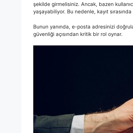
şekilde girmelisiniz. Ancak, bazen kullanı
yaşayabiliyor. Bu nedenle, kayıt sırasında
Bunun yanında, e-posta adresinizi doğrul
güvenliği açısından kritik bir rol oynar.