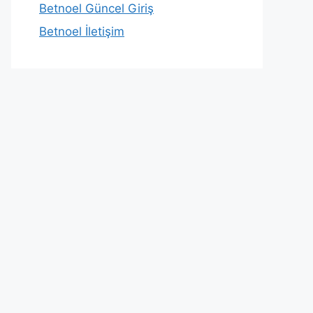
Betnoel Güncel Giriş
Betnoel İletişim