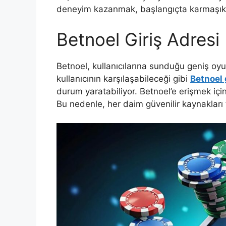
deneyim kazanmak, başlangıçta karmaşık o
Betnoel Giriş Adresi
Betnoel, kullanıcılarına sunduğu geniş oyu
kullanıcının karşılaşabileceği gibi
Betnoel 
durum yaratabiliyor. Betnoel’e erişmek iç
Bu nedenle, her daim güvenilir kaynakları