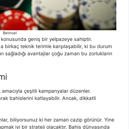
Betnoel
ı konusunda geniş bir yelpazeye sahiptir.
da birkaç teknik terimle karşılaşabilir, ki bu durum
rmun sağladığı avantajlar çoğu zaman bu zorlukların
mi
 amacıyla çeşitli kampanyalar düzenler.
k bahislerini katlayabilir. Ancak, dikkatli
r, biliyorsunuz ki her zaman cazip görünür. Yine
apmak iyi bir strateji olacaktır. Bahis dünyasında