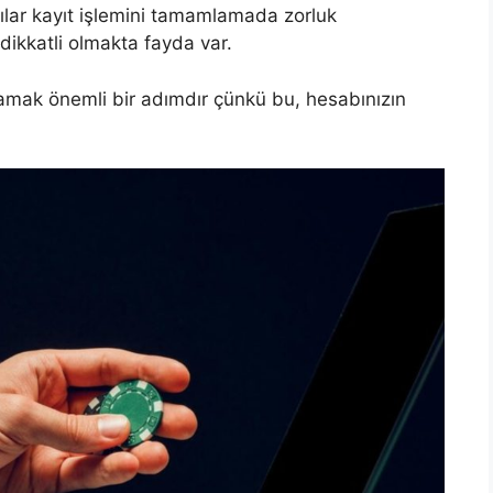
cılar kayıt işlemini tamamlamada zorluk
 dikkatli olmakta fayda var.
amak önemli bir adımdır çünkü bu, hesabınızın