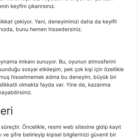
in keyfini çıkarırsınız.
dikkat çekiyor. Yani, deneyiminizi daha da keyifli
ınızda, bunu hemen hissedersiniz.
 oynama imkanı sunuyor. Bu, oyunun atmosferini
nduğu sosyal etkileşim, pek çok kişi için özellikle
lmuş hissetmemek adına bu deneyim, büyük bir
 dikkatli olmakta fayda var. Yine de, kazanma
ayabilirsiniz.
eri
 süreçtir. Öncelikle, resmi web sitesine gidip kayıt
 şifre belirleyip kişisel bilgilerinizi güvenli bir