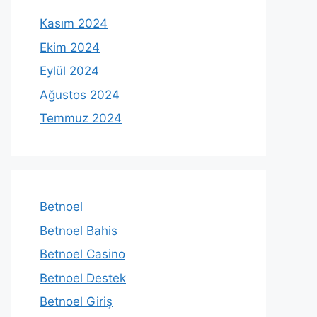
Kasım 2024
Ekim 2024
Eylül 2024
Ağustos 2024
Temmuz 2024
Betnoel
Betnoel Bahis
Betnoel Casino
Betnoel Destek
Betnoel Giriş