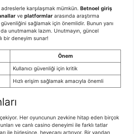
n adreslerle karşılaşmak mümkün.
Betnoel
giriş
anallar
ve
platformlar
arasında araştırma
ıcı güvenliğini sağlamak için önemlidir. Bunun yanı
lmayı da unutmamak lazım. Unutmayın, güncel
ı bir deneyim sunar!
Önem
Kullanıcı güvenliği için kritik
Hızlı erişim sağlamak amacıyla önemli
ları
 çekiyor. Her oyuncunun zevkine hitap eden birçok
ları ve canlı casino deneyimi ile farklı tatlar
rı ile birleşince, heyecanı artırıyor. Bir yandan