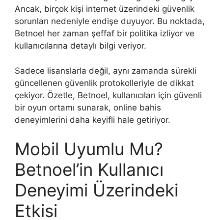
Ancak, birçok kişi internet üzerindeki güvenlik
sorunları nedeniyle endişe duyuyor. Bu noktada,
Betnoel her zaman şeffaf bir politika izliyor ve
kullanıcılarına detaylı bilgi veriyor.
Sadece lisanslarla değil, aynı zamanda sürekli
güncellenen güvenlik protokolleriyle de dikkat
çekiyor. Özetle, Betnoel, kullanıcıları için güvenli
bir oyun ortamı sunarak, online bahis
deneyimlerini daha keyifli hale getiriyor.
Mobil Uyumlu Mu?
Betnoel’in Kullanıcı
Deneyimi Üzerindeki
Etkisi