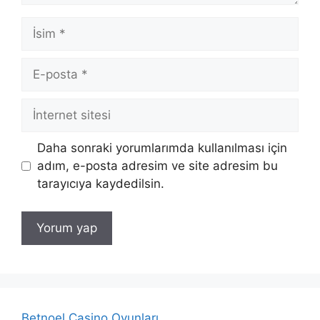
İsim
E-
posta
İnternet
sitesi
Daha sonraki yorumlarımda kullanılması için
adım, e-posta adresim ve site adresim bu
tarayıcıya kaydedilsin.
Betnoel Casino Oyunları