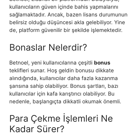
kullanıcıların güven içinde bahis yapmalarını
sağlamaktadır. Ancak, bazen lisans durumunun
belirsiz olduğu düşüncesi akla gelebiliyor. Yine
de, platform güvenilir bir şekilde işlemektedir.
Bonaslar Nelerdir?
Betnoel, yeni kullanıcılarına çeşitli
bonus
teklifleri sunar. Hoş geldin bonusu dikkate
alındığında, kullanıcılar daha fazla kazanma
şansına sahip olabiliyor. Bonus şartları, bazı
kullanıcılar için kafa karıştırıcı olabiliyor. Bu
nedenle, başlangıçta dikkatli okumak önemli.
Para Çekme İşlemleri Ne
Kadar Sürer?