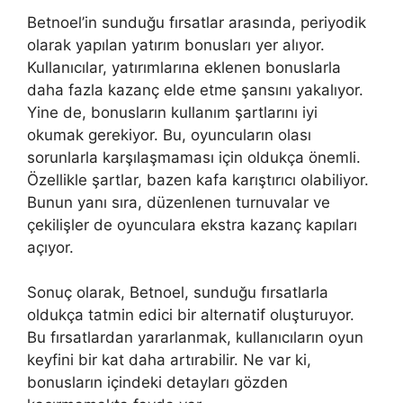
Betnoel’in sunduğu fırsatlar arasında, periyodik
olarak yapılan yatırım bonusları yer alıyor.
Kullanıcılar, yatırımlarına eklenen bonuslarla
daha fazla kazanç elde etme şansını yakalıyor.
Yine de, bonusların kullanım şartlarını iyi
okumak gerekiyor. Bu, oyuncuların olası
sorunlarla karşılaşmaması için oldukça önemli.
Özellikle şartlar, bazen kafa karıştırıcı olabiliyor.
Bunun yanı sıra, düzenlenen turnuvalar ve
çekilişler de oyunculara ekstra kazanç kapıları
açıyor.
Sonuç olarak, Betnoel, sunduğu fırsatlarla
oldukça tatmin edici bir alternatif oluşturuyor.
Bu fırsatlardan yararlanmak, kullanıcıların oyun
keyfini bir kat daha artırabilir. Ne var ki,
bonusların içindeki detayları gözden