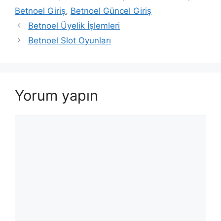
Betnoel Giriş
,
Betnoel Güncel Giriş
Betnoel Üyelik İşlemleri
Betnoel Slot Oyunları
Yorum yapın
Yorum