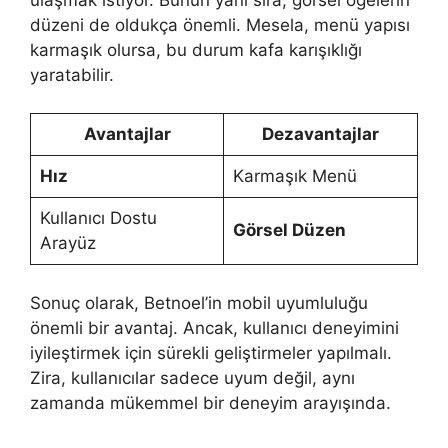
düzeni de oldukça önemli. Mesela, menü yapısı
karmaşık olursa, bu durum kafa karışıklığı
yaratabilir.
Avantajlar
Dezavantajlar
Hız
Karmaşık Menü
Kullanıcı Dostu
Görsel Düzen
Arayüz
Sonuç olarak, Betnoel’in mobil uyumluluğu
önemli bir avantaj. Ancak, kullanıcı deneyimini
iyileştirmek için sürekli geliştirmeler yapılmalı.
Zira, kullanıcılar sadece uyum değil, aynı
zamanda mükemmel bir deneyim arayışında.