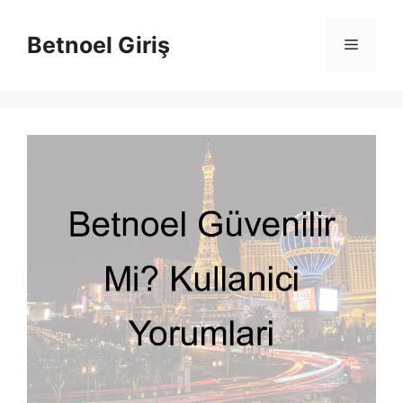
İçeriğe
atla
Betnoel Giriş
Menü